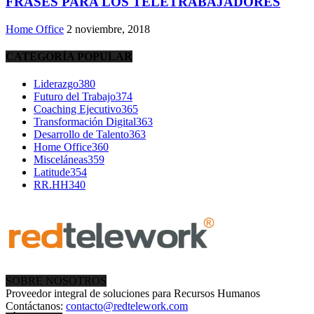
FRASES PARA LOS TELETRABAJADORES
Home Office
2 noviembre, 2018
CATEGORÍA POPULAR
Liderazgo
380
Futuro del Trabajo
374
Coaching Ejecutivo
365
Transformación Digital
363
Desarrollo de Talento
363
Home Office
360
Misceláneas
359
Latitude
354
RR.HH
340
SOBRE NOSOTROS
Proveedor integral de soluciones para Recursos Humanos
Contáctanos:
contacto@redtelework.com