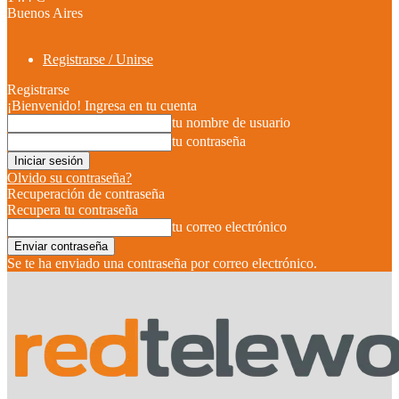
Buenos Aires
Registrarse / Unirse
Registrarse
¡Bienvenido! Ingresa en tu cuenta
tu nombre de usuario
tu contraseña
Olvido su contraseña?
Recuperación de contraseña
Recupera tu contraseña
tu correo electrónico
Se te ha enviado una contraseña por correo electrónico.