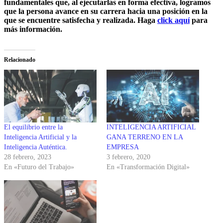
fundamentales que, al ejecutarlas en forma efectiva, logramos
que la persona avance en su carrera hacia una posición en la
que se encuentre satisfecha y realizada. Haga
click aquí
para
más información.
Relacionado
El equilibrio entre la
INTELIGENCIA ARTIFICIAL
Inteligencia Artificial y la
GANA TERRENO EN LA
Inteligencia Auténtica.
EMPRESA
28 febrero, 2023
3 febrero, 2020
En «Futuro del Trabajo»
En «Transformación Digital»