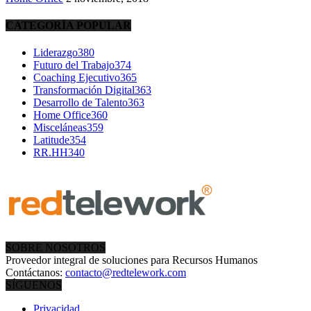
CATEGORÍA POPULAR
Liderazgo
380
Futuro del Trabajo
374
Coaching Ejecutivo
365
Transformación Digital
363
Desarrollo de Talento
363
Home Office
360
Misceláneas
359
Latitude
354
RR.HH
340
SOBRE NOSOTROS
Proveedor integral de soluciones para Recursos Humanos
Contáctanos:
contacto@redtelework.com
SÍGUENOS
Privacidad