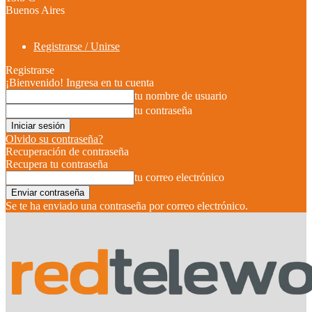
Buenos Aires
Registrarse / Unirse
Registrarse
¡Bienvenido! Ingresa en tu cuenta
tu nombre de usuario
tu contraseña
Olvido su contraseña?
Recuperación de contraseña
Recupera tu contraseña
tu correo electrónico
Se te ha enviado una contraseña por correo electrónico.