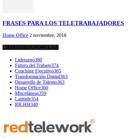
FRASES PARA LOS TELETRABAJADORES
Home Office
2 noviembre, 2018
CATEGORÍA POPULAR
Liderazgo
380
Futuro del Trabajo
374
Coaching Ejecutivo
365
Transformación Digital
363
Desarrollo de Talento
363
Home Office
360
Misceláneas
359
Latitude
354
RR.HH
340