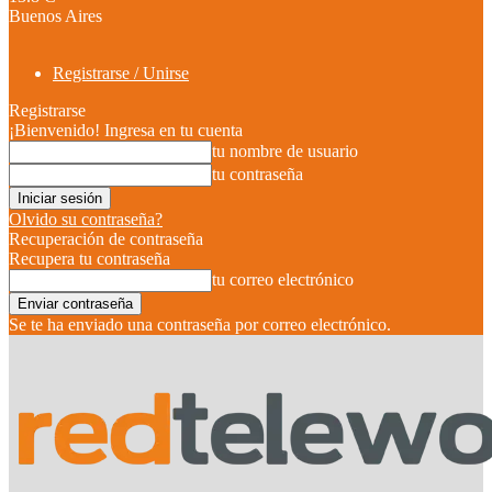
Buenos Aires
Registrarse / Unirse
Registrarse
¡Bienvenido! Ingresa en tu cuenta
tu nombre de usuario
tu contraseña
Olvido su contraseña?
Recuperación de contraseña
Recupera tu contraseña
tu correo electrónico
Se te ha enviado una contraseña por correo electrónico.