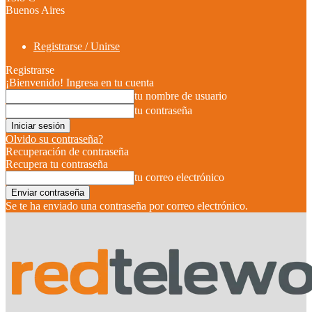
Buenos Aires
Registrarse / Unirse
Registrarse
¡Bienvenido! Ingresa en tu cuenta
tu nombre de usuario
tu contraseña
Olvido su contraseña?
Recuperación de contraseña
Recupera tu contraseña
tu correo electrónico
Se te ha enviado una contraseña por correo electrónico.