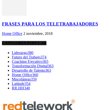
FRASES PARA LOS TELETRABAJADORES
Home Office
2 noviembre, 2018
CATEGORÍA POPULAR
Liderazgo
380
Futuro del Trabajo
374
Coaching Ejecutivo
365
Transformación Digital
363
Desarrollo de Talento
363
Home Office
360
Misceláneas
359
Latitude
354
RR.HH
340