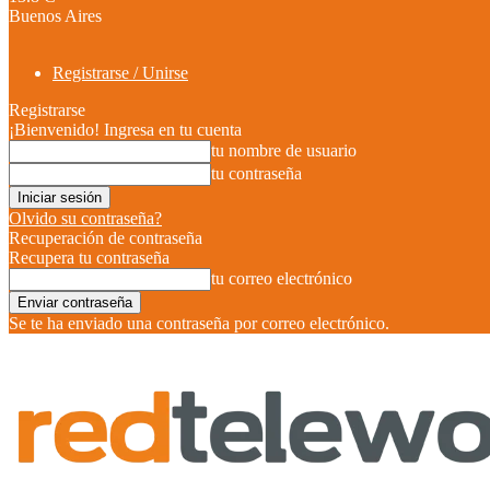
Buenos Aires
Registrarse / Unirse
Registrarse
¡Bienvenido! Ingresa en tu cuenta
tu nombre de usuario
tu contraseña
Olvido su contraseña?
Recuperación de contraseña
Recupera tu contraseña
tu correo electrónico
Se te ha enviado una contraseña por correo electrónico.