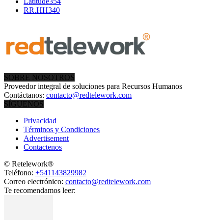
Latitude
354
RR.HH
340
SOBRE NOSOTROS
Proveedor integral de soluciones para Recursos Humanos
Contáctanos:
contacto@redtelework.com
SÍGUENOS
Privacidad
Términos y Condiciones
Advertisement
Contactenos
© Retelework®
Teléfono:
+541143829982
Correo electrónico:
contacto@redtelework.com
Te recomendamos leer: