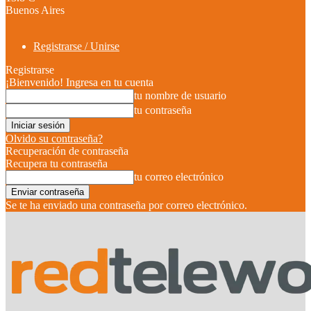
Buenos Aires
Registrarse / Unirse
Registrarse
¡Bienvenido! Ingresa en tu cuenta
tu nombre de usuario
tu contraseña
Olvido su contraseña?
Recuperación de contraseña
Recupera tu contraseña
tu correo electrónico
Se te ha enviado una contraseña por correo electrónico.