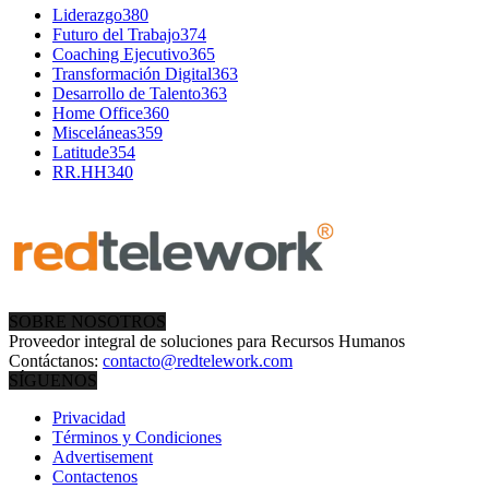
Liderazgo
380
Futuro del Trabajo
374
Coaching Ejecutivo
365
Transformación Digital
363
Desarrollo de Talento
363
Home Office
360
Misceláneas
359
Latitude
354
RR.HH
340
SOBRE NOSOTROS
Proveedor integral de soluciones para Recursos Humanos
Contáctanos:
contacto@redtelework.com
SÍGUENOS
Privacidad
Términos y Condiciones
Advertisement
Contactenos