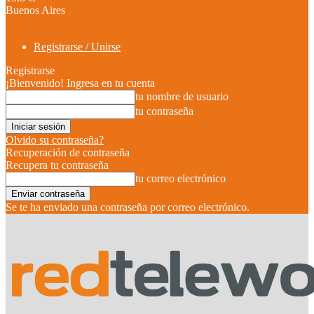
Buenos Aires
Registrarse / Unirse
Registrarse
¡Bienvenido! Ingresa en tu cuenta
tu nombre de usuario
tu contraseña
Olvido su contraseña?
Recuperación de contraseña
Recupera tu contraseña
tu correo electrónico
Se te ha enviado una contraseña por correo electrónico.