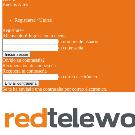
Buenos Aires
Registrarse / Unirse
Registrarse
¡Bienvenido! Ingresa en tu cuenta
tu nombre de usuario
tu contraseña
Olvido su contraseña?
Recuperación de contraseña
Recupera tu contraseña
tu correo electrónico
Se te ha enviado una contraseña por correo electrónico.