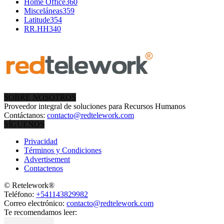
Home Office
360
Misceláneas
359
Latitude
354
RR.HH
340
SOBRE NOSOTROS
Proveedor integral de soluciones para Recursos Humanos
Contáctanos:
contacto@redtelework.com
SÍGUENOS
Privacidad
Términos y Condiciones
Advertisement
Contactenos
© Retelework®
Teléfono:
+541143829982
Correo electrónico:
contacto@redtelework.com
Te recomendamos leer: