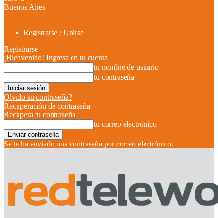
Buenos Aires
Registrarse / Unirse
Registrarse
¡Bienvenido! Ingresa en tu cuenta
tu nombre de usuario
tu contraseña
Olvido su contraseña?
Recuperación de contraseña
Recupera tu contraseña
tu correo electrónico
Se te ha enviado una contraseña por correo electrónico.