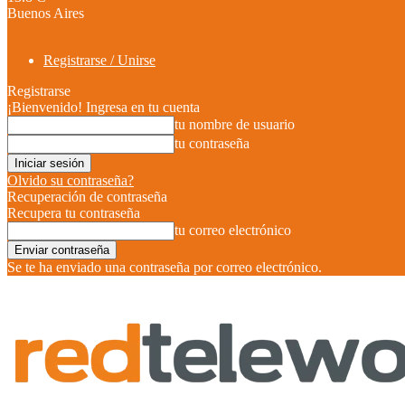
Buenos Aires
Registrarse / Unirse
Registrarse
¡Bienvenido! Ingresa en tu cuenta
tu nombre de usuario
tu contraseña
Olvido su contraseña?
Recuperación de contraseña
Recupera tu contraseña
tu correo electrónico
Se te ha enviado una contraseña por correo electrónico.