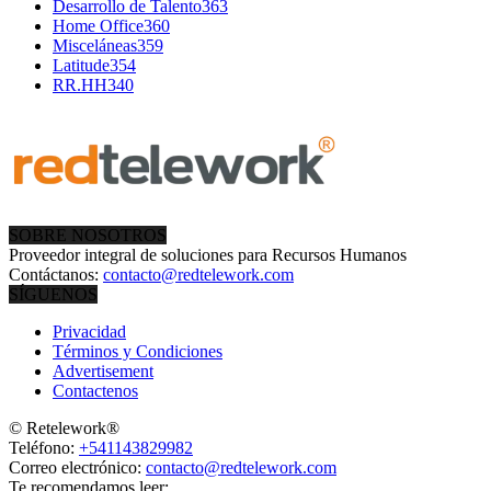
Desarrollo de Talento
363
Home Office
360
Misceláneas
359
Latitude
354
RR.HH
340
SOBRE NOSOTROS
Proveedor integral de soluciones para Recursos Humanos
Contáctanos:
contacto@redtelework.com
SÍGUENOS
Privacidad
Términos y Condiciones
Advertisement
Contactenos
© Retelework®
Teléfono:
+541143829982
Correo electrónico:
contacto@redtelework.com
Te recomendamos leer: