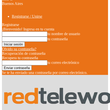
Buenos Aires
Registrarse / Unirse
Registrarse
¡Bienvenido! Ingresa en tu cuenta
tu nombre de usuario
tu contraseña
Olvido su contraseña?
Recuperación de contraseña
Recupera tu contraseña
tu correo electrónico
Se te ha enviado una contraseña por correo electrónico.