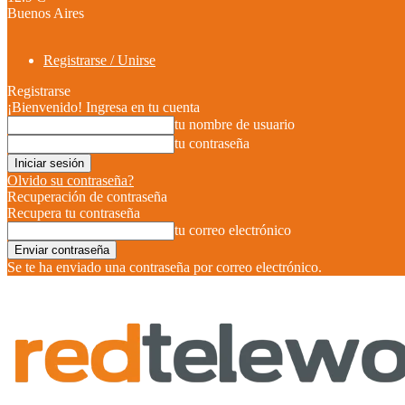
Buenos Aires
Registrarse / Unirse
Registrarse
¡Bienvenido! Ingresa en tu cuenta
tu nombre de usuario
tu contraseña
Olvido su contraseña?
Recuperación de contraseña
Recupera tu contraseña
tu correo electrónico
Se te ha enviado una contraseña por correo electrónico.