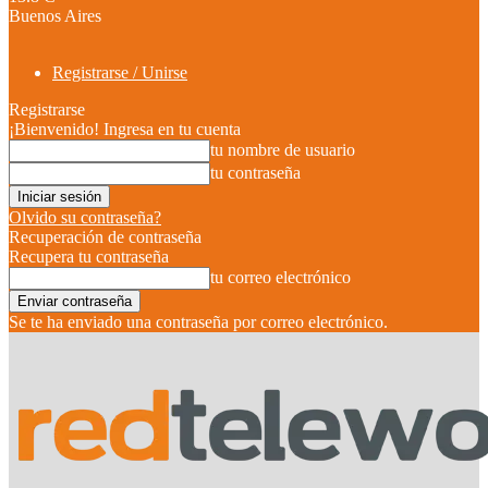
Buenos Aires
Registrarse / Unirse
Registrarse
¡Bienvenido! Ingresa en tu cuenta
tu nombre de usuario
tu contraseña
Olvido su contraseña?
Recuperación de contraseña
Recupera tu contraseña
tu correo electrónico
Se te ha enviado una contraseña por correo electrónico.