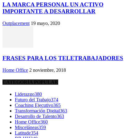
LA MARCA PERSONAL UN ACTIVO
IMPORTANTE A DESARROLLAR
Outplacement
19 mayo, 2020
FRASES PARA LOS TELETRABAJADORES
Home Office
2 noviembre, 2018
CATEGORÍA POPULAR
Liderazgo
380
Futuro del Trabajo
374
Coaching Ejecutivo
365
Transformación Digital
363
Desarrollo de Talento
363
Home Office
360
Misceláneas
359
Latitude
354