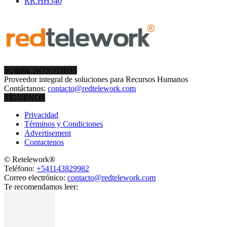
RR.HH
340
SOBRE NOSOTROS
Proveedor integral de soluciones para Recursos Humanos
Contáctanos:
contacto@redtelework.com
SÍGUENOS
Privacidad
Términos y Condiciones
Advertisement
Contactenos
© Retelework®
Teléfono:
+541143829982
Correo electrónico:
contacto@redtelework.com
Te recomendamos leer: