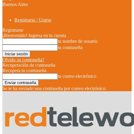
Buenos Aires
Registrarse / Unirse
Registrarse
¡Bienvenido! Ingresa en tu cuenta
tu nombre de usuario
tu contraseña
Olvido su contraseña?
Recuperación de contraseña
Recupera tu contraseña
tu correo electrónico
Se te ha enviado una contraseña por correo electrónico.