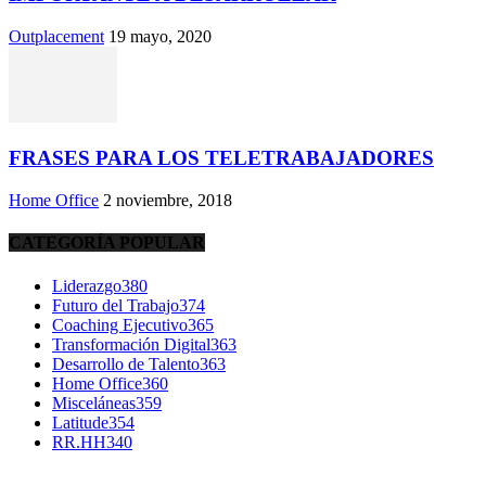
Outplacement
19 mayo, 2020
FRASES PARA LOS TELETRABAJADORES
Home Office
2 noviembre, 2018
CATEGORÍA POPULAR
Liderazgo
380
Futuro del Trabajo
374
Coaching Ejecutivo
365
Transformación Digital
363
Desarrollo de Talento
363
Home Office
360
Misceláneas
359
Latitude
354
RR.HH
340