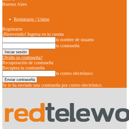
Buenos Aires
Registrarse / Unirse
Registrarse
¡Bienvenido! Ingresa en tu cuenta
tu nombre de usuario
tu contraseña
Olvido su contraseña?
Recuperación de contraseña
Recupera tu contraseña
tu correo electrónico
Se te ha enviado una contraseña por correo electrónico.