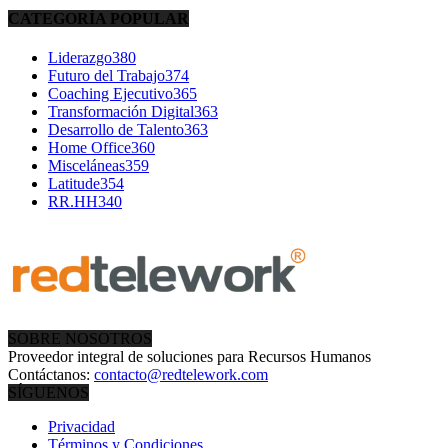
CATEGORÍA POPULAR
Liderazgo
380
Futuro del Trabajo
374
Coaching Ejecutivo
365
Transformación Digital
363
Desarrollo de Talento
363
Home Office
360
Misceláneas
359
Latitude
354
RR.HH
340
SOBRE NOSOTROS
Proveedor integral de soluciones para Recursos Humanos
Contáctanos:
contacto@redtelework.com
SÍGUENOS
Privacidad
Términos y Condiciones