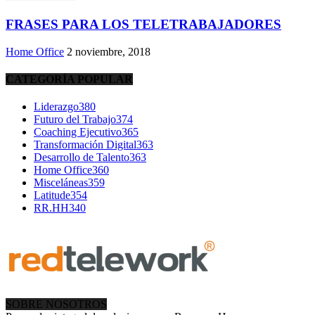
FRASES PARA LOS TELETRABAJADORES
Home Office
2 noviembre, 2018
CATEGORÍA POPULAR
Liderazgo
380
Futuro del Trabajo
374
Coaching Ejecutivo
365
Transformación Digital
363
Desarrollo de Talento
363
Home Office
360
Misceláneas
359
Latitude
354
RR.HH
340
SOBRE NOSOTROS