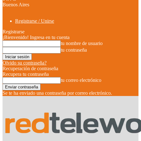
Buenos Aires
Registrarse / Unirse
Registrarse
¡Bienvenido! Ingresa en tu cuenta
tu nombre de usuario
tu contraseña
Olvido su contraseña?
Recuperación de contraseña
Recupera tu contraseña
tu correo electrónico
Se te ha enviado una contraseña por correo electrónico.