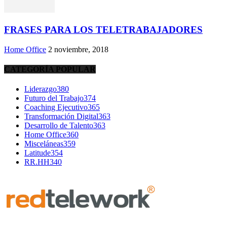
FRASES PARA LOS TELETRABAJADORES
Home Office
2 noviembre, 2018
CATEGORÍA POPULAR
Liderazgo
380
Futuro del Trabajo
374
Coaching Ejecutivo
365
Transformación Digital
363
Desarrollo de Talento
363
Home Office
360
Misceláneas
359
Latitude
354
RR.HH
340