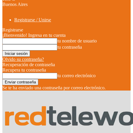
Buenos Aires
Registrarse / Unirse
Registrarse
¡Bienvenido! Ingresa en tu cuenta
tu nombre de usuario
tu contraseña
Olvido su contraseña?
Recuperación de contraseña
Recupera tu contraseña
tu correo electrónico
Se te ha enviado una contraseña por correo electrónico.