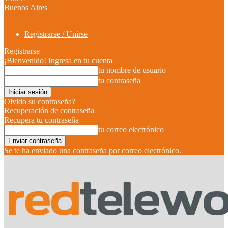
Buenos Aires
Registrarse / Unirse
Registrarse
¡Bienvenido! Ingresa en tu cuenta
tu nombre de usuario
tu contraseña
Olvido su contraseña?
Recuperación de contraseña
Recupera tu contraseña
tu correo electrónico
Se te ha enviado una contraseña por correo electrónico.