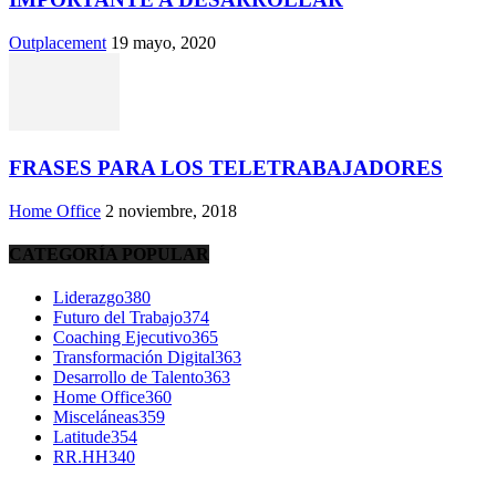
Outplacement
19 mayo, 2020
FRASES PARA LOS TELETRABAJADORES
Home Office
2 noviembre, 2018
CATEGORÍA POPULAR
Liderazgo
380
Futuro del Trabajo
374
Coaching Ejecutivo
365
Transformación Digital
363
Desarrollo de Talento
363
Home Office
360
Misceláneas
359
Latitude
354
RR.HH
340