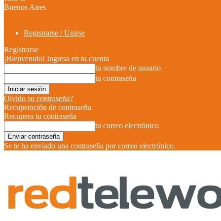
Buenos Aires
Registrarse / Unirse
Registrarse
¡Bienvenido! Ingresa en tu cuenta
tu nombre de usuario
tu contraseña
Olvido su contraseña?
Recuperación de contraseña
Recupera tu contraseña
tu correo electrónico
Se te ha enviado una contraseña por correo electrónico.