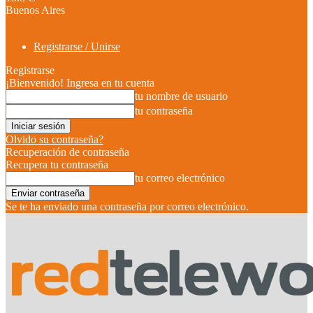
Buenos Aires
Registrarse / Unirse
Registrarse
¡Bienvenido! Ingresa en tu cuenta
tu nombre de usuario
tu contraseña
Olvido su contraseña?
Recuperación de contraseña
Recupera tu contraseña
tu correo electrónico
Se te ha enviado una contraseña por correo electrónico.