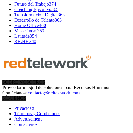
Futuro del Trabajo
374
Coaching Ejecutivo
365
Transformación Digital
363
Desarrollo de Talento
363
Home Office
360
Misceláneas
359
Latitude
354
RR.HH
340
SOBRE NOSOTROS
Proveedor integral de soluciones para Recursos Humanos
Contáctanos:
contacto@redtelework.com
SÍGUENOS
Privacidad
Términos y Condiciones
Advertisement
Contactenos