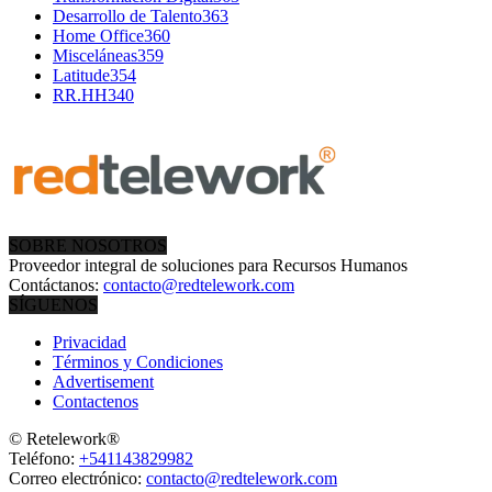
Desarrollo de Talento
363
Home Office
360
Misceláneas
359
Latitude
354
RR.HH
340
SOBRE NOSOTROS
Proveedor integral de soluciones para Recursos Humanos
Contáctanos:
contacto@redtelework.com
SÍGUENOS
Privacidad
Términos y Condiciones
Advertisement
Contactenos
© Retelework®
Teléfono:
+541143829982
Correo electrónico:
contacto@redtelework.com