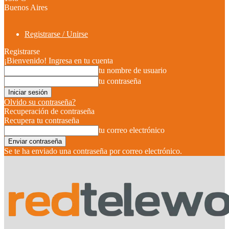
Buenos Aires
Registrarse / Unirse
Registrarse
¡Bienvenido! Ingresa en tu cuenta
tu nombre de usuario
tu contraseña
Olvido su contraseña?
Recuperación de contraseña
Recupera tu contraseña
tu correo electrónico
Se te ha enviado una contraseña por correo electrónico.