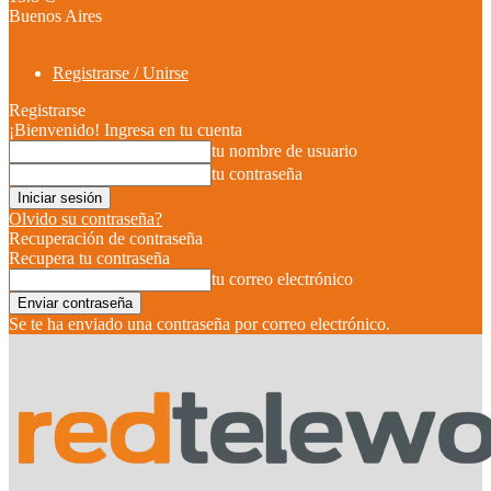
Buenos Aires
Registrarse / Unirse
Registrarse
¡Bienvenido! Ingresa en tu cuenta
tu nombre de usuario
tu contraseña
Olvido su contraseña?
Recuperación de contraseña
Recupera tu contraseña
tu correo electrónico
Se te ha enviado una contraseña por correo electrónico.