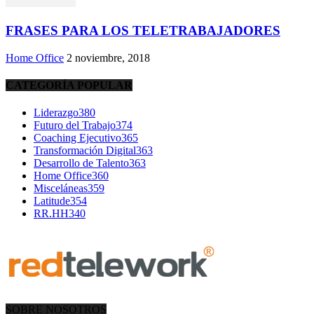
FRASES PARA LOS TELETRABAJADORES
Home Office
2 noviembre, 2018
CATEGORÍA POPULAR
Liderazgo
380
Futuro del Trabajo
374
Coaching Ejecutivo
365
Transformación Digital
363
Desarrollo de Talento
363
Home Office
360
Misceláneas
359
Latitude
354
RR.HH
340
SOBRE NOSOTROS