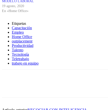
MODELO LABORAL
19 agosto, 2020
En «Home Office»
Etiquetas
Capacitación
Empleo
Home Office
outplacement
Productividad
Talento
Tecnología
Teletrabajo
trabajo en equipo
Artículo anterior
NEGOCIAR CON INTELIGENCIA