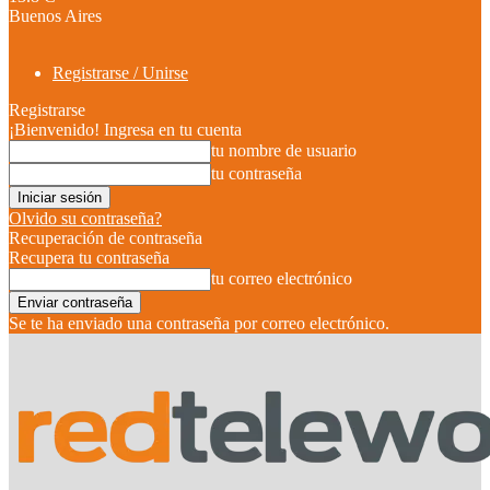
Buenos Aires
Registrarse / Unirse
Registrarse
¡Bienvenido! Ingresa en tu cuenta
tu nombre de usuario
tu contraseña
Olvido su contraseña?
Recuperación de contraseña
Recupera tu contraseña
tu correo electrónico
Se te ha enviado una contraseña por correo electrónico.