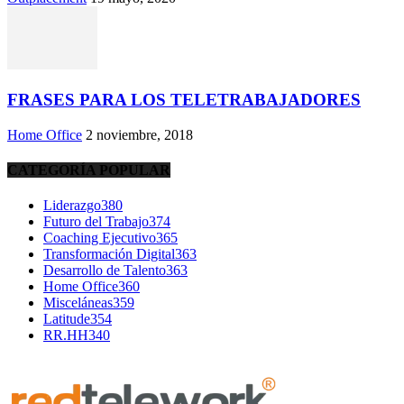
FRASES PARA LOS TELETRABAJADORES
Home Office
2 noviembre, 2018
CATEGORÍA POPULAR
Liderazgo
380
Futuro del Trabajo
374
Coaching Ejecutivo
365
Transformación Digital
363
Desarrollo de Talento
363
Home Office
360
Misceláneas
359
Latitude
354
RR.HH
340