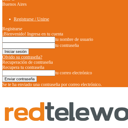
Buenos Aires
Registrarse / Unirse
Registrarse
¡Bienvenido! Ingresa en tu cuenta
tu nombre de usuario
tu contraseña
Olvido su contraseña?
Recuperación de contraseña
Recupera tu contraseña
tu correo electrónico
Se te ha enviado una contraseña por correo electrónico.