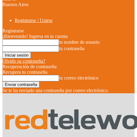
Buenos Aires
Registrarse / Unirse
Registrarse
¡Bienvenido! Ingresa en tu cuenta
tu nombre de usuario
tu contraseña
Olvido su contraseña?
Recuperación de contraseña
Recupera tu contraseña
tu correo electrónico
Se te ha enviado una contraseña por correo electrónico.