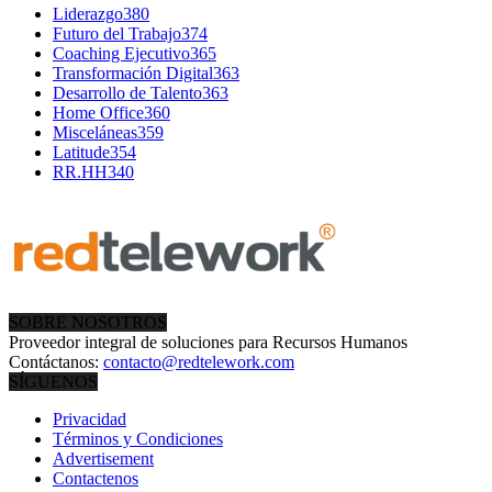
Liderazgo
380
Futuro del Trabajo
374
Coaching Ejecutivo
365
Transformación Digital
363
Desarrollo de Talento
363
Home Office
360
Misceláneas
359
Latitude
354
RR.HH
340
SOBRE NOSOTROS
Proveedor integral de soluciones para Recursos Humanos
Contáctanos:
contacto@redtelework.com
SÍGUENOS
Privacidad
Términos y Condiciones
Advertisement
Contactenos