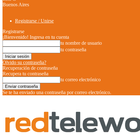
Buenos Aires
Registrarse / Unirse
Registrarse
¡Bienvenido! Ingresa en tu cuenta
tu nombre de usuario
tu contraseña
Olvido su contraseña?
Recuperación de contraseña
Recupera tu contraseña
tu correo electrónico
Se te ha enviado una contraseña por correo electrónico.