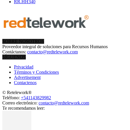
RR.HH
340
SOBRE NOSOTROS
Proveedor integral de soluciones para Recursos Humanos
Contáctanos:
contacto@redtelework.com
SÍGUENOS
Privacidad
Términos y Condiciones
Advertisement
Contactenos
© Retelework®
Teléfono:
+541143829982
Correo electrónico:
contacto@redtelework.com
Te recomendamos leer: