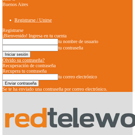
Buenos Aires
Registrarse / Unirse
Registrarse
¡Bienvenido! Ingresa en tu cuenta
tu nombre de usuario
tu contraseña
Olvido su contraseña?
Recuperación de contraseña
Recupera tu contraseña
tu correo electrónico
Se te ha enviado una contraseña por correo electrónico.