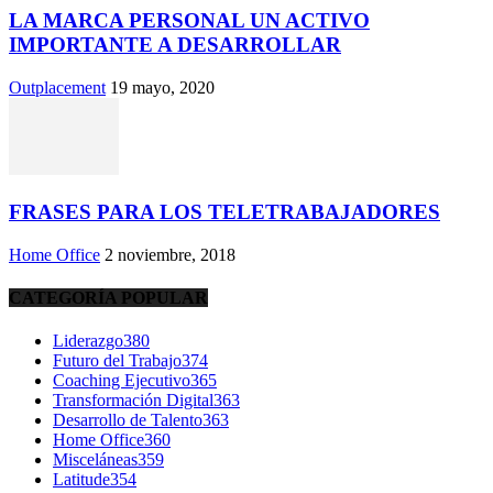
LA MARCA PERSONAL UN ACTIVO
IMPORTANTE A DESARROLLAR
Outplacement
19 mayo, 2020
FRASES PARA LOS TELETRABAJADORES
Home Office
2 noviembre, 2018
CATEGORÍA POPULAR
Liderazgo
380
Futuro del Trabajo
374
Coaching Ejecutivo
365
Transformación Digital
363
Desarrollo de Talento
363
Home Office
360
Misceláneas
359
Latitude
354