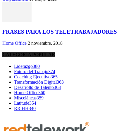
FRASES PARA LOS TELETRABAJADORES
Home Office
2 noviembre, 2018
CATEGORÍA POPULAR
Liderazgo
380
Futuro del Trabajo
374
Coaching Ejecutivo
365
Transformación Digital
363
Desarrollo de Talento
363
Home Office
360
Misceláneas
359
Latitude
354
RR.HH
340