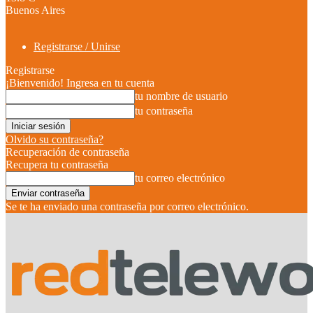
Buenos Aires
Registrarse / Unirse
Registrarse
¡Bienvenido! Ingresa en tu cuenta
tu nombre de usuario
tu contraseña
Olvido su contraseña?
Recuperación de contraseña
Recupera tu contraseña
tu correo electrónico
Se te ha enviado una contraseña por correo electrónico.