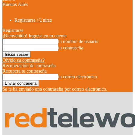
Buenos Aires
Registrarse / Unirse
Registrarse
¡Bienvenido! Ingresa en tu cuenta
tu nombre de usuario
tu contraseña
Olvido su contraseña?
Recuperación de contraseña
Recupera tu contraseña
tu correo electrónico
Se te ha enviado una contraseña por correo electrónico.