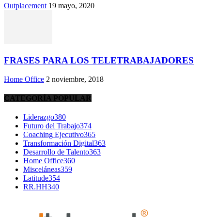
Outplacement
19 mayo, 2020
FRASES PARA LOS TELETRABAJADORES
Home Office
2 noviembre, 2018
CATEGORÍA POPULAR
Liderazgo
380
Futuro del Trabajo
374
Coaching Ejecutivo
365
Transformación Digital
363
Desarrollo de Talento
363
Home Office
360
Misceláneas
359
Latitude
354
RR.HH
340