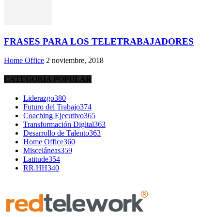
FRASES PARA LOS TELETRABAJADORES
Home Office
2 noviembre, 2018
CATEGORÍA POPULAR
Liderazgo
380
Futuro del Trabajo
374
Coaching Ejecutivo
365
Transformación Digital
363
Desarrollo de Talento
363
Home Office
360
Misceláneas
359
Latitude
354
RR.HH
340