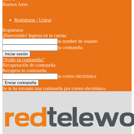
Buenos Aires
Registrarse / Unirse
Registrarse
¡Bienvenido! Ingresa en tu cuenta
tu nombre de usuario
tu contraseña
Olvido su contraseña?
Recuperación de contraseña
Recupera tu contraseña
tu correo electrónico
Se te ha enviado una contraseña por correo electrónico.