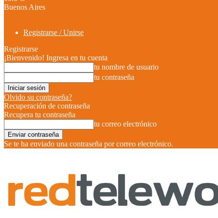
Buenos Aires
Registrarse / Unirse
Registrarse
¡Bienvenido! Ingresa en tu cuenta
tu nombre de usuario
tu contraseña
Olvido su contraseña?
Recuperación de contraseña
Recupera tu contraseña
tu correo electrónico
Se te ha enviado una contraseña por correo electrónico.