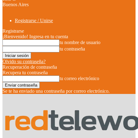
Buenos Aires
Registrarse / Unirse
Registrarse
¡Bienvenido! Ingresa en tu cuenta
tu nombre de usuario
tu contraseña
Olvido su contraseña?
Recuperación de contraseña
Recupera tu contraseña
tu correo electrónico
Se te ha enviado una contraseña por correo electrónico.