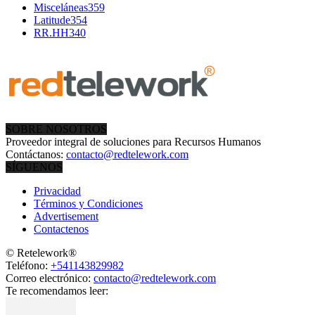
Misceláneas
359
Latitude
354
RR.HH
340
SOBRE NOSOTROS
Proveedor integral de soluciones para Recursos Humanos
Contáctanos:
contacto@redtelework.com
SÍGUENOS
Privacidad
Términos y Condiciones
Advertisement
Contactenos
© Retelework®
Teléfono:
+541143829982
Correo electrónico:
contacto@redtelework.com
Te recomendamos leer: