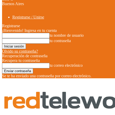
Buenos Aires
Registrarse / Unirse
Registrarse
¡Bienvenido! Ingresa en tu cuenta
tu nombre de usuario
tu contraseña
Olvido su contraseña?
Recuperación de contraseña
Recupera tu contraseña
tu correo electrónico
Se te ha enviado una contraseña por correo electrónico.