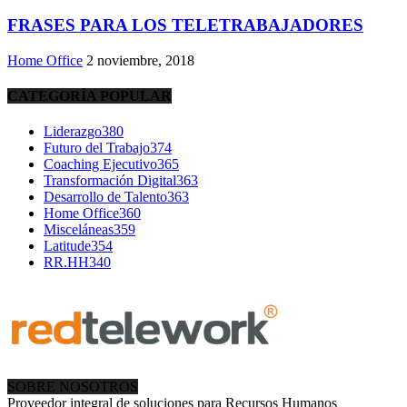
FRASES PARA LOS TELETRABAJADORES
Home Office
2 noviembre, 2018
CATEGORÍA POPULAR
Liderazgo
380
Futuro del Trabajo
374
Coaching Ejecutivo
365
Transformación Digital
363
Desarrollo de Talento
363
Home Office
360
Misceláneas
359
Latitude
354
RR.HH
340
SOBRE NOSOTROS
Proveedor integral de soluciones para Recursos Humanos