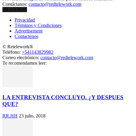
Contáctanos:
contacto@redtelework.com
SÍGUENOS
Privacidad
Términos y Condiciones
Advertisement
Contactenos
© Retelework®
Teléfono:
+541143829982
Correo electrónico:
contacto@redtelework.com
Te recomendamos leer:
LA ENTREVISTA CONCLUYO. ¿Y DESPUES
QUE?
RR.HH
23 julio, 2018