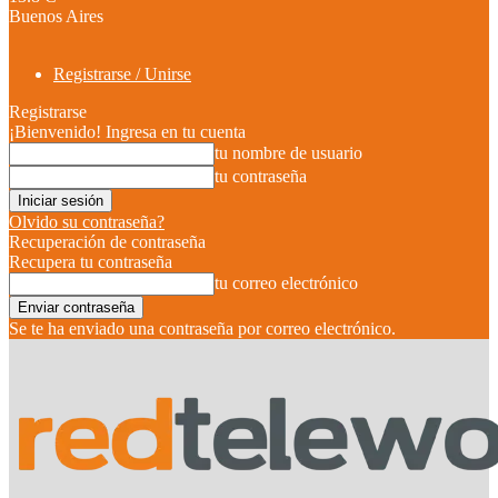
Buenos Aires
Registrarse / Unirse
Registrarse
¡Bienvenido! Ingresa en tu cuenta
tu nombre de usuario
tu contraseña
Olvido su contraseña?
Recuperación de contraseña
Recupera tu contraseña
tu correo electrónico
Se te ha enviado una contraseña por correo electrónico.