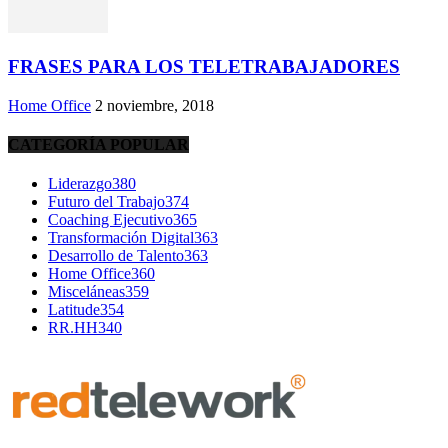
FRASES PARA LOS TELETRABAJADORES
Home Office
2 noviembre, 2018
CATEGORÍA POPULAR
Liderazgo
380
Futuro del Trabajo
374
Coaching Ejecutivo
365
Transformación Digital
363
Desarrollo de Talento
363
Home Office
360
Misceláneas
359
Latitude
354
RR.HH
340