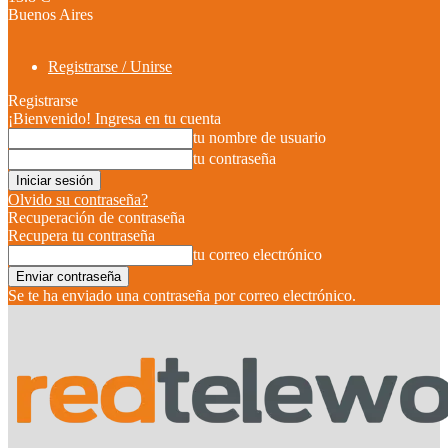
Buenos Aires
Registrarse / Unirse
Registrarse
¡Bienvenido! Ingresa en tu cuenta
tu nombre de usuario
tu contraseña
Olvido su contraseña?
Recuperación de contraseña
Recupera tu contraseña
tu correo electrónico
Se te ha enviado una contraseña por correo electrónico.