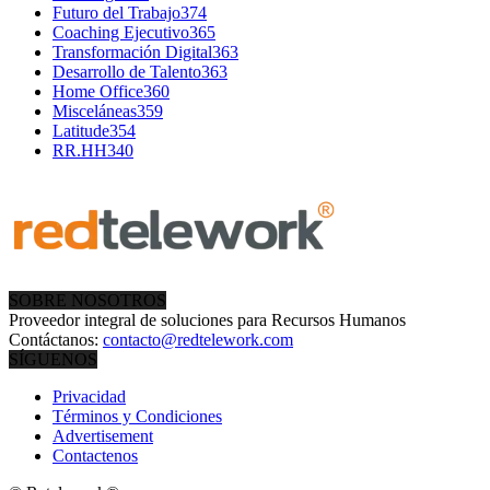
Futuro del Trabajo
374
Coaching Ejecutivo
365
Transformación Digital
363
Desarrollo de Talento
363
Home Office
360
Misceláneas
359
Latitude
354
RR.HH
340
SOBRE NOSOTROS
Proveedor integral de soluciones para Recursos Humanos
Contáctanos:
contacto@redtelework.com
SÍGUENOS
Privacidad
Términos y Condiciones
Advertisement
Contactenos