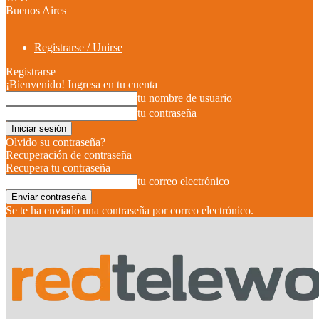
Buenos Aires
Registrarse / Unirse
Registrarse
¡Bienvenido! Ingresa en tu cuenta
tu nombre de usuario
tu contraseña
Olvido su contraseña?
Recuperación de contraseña
Recupera tu contraseña
tu correo electrónico
Se te ha enviado una contraseña por correo electrónico.