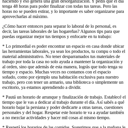
haciendo y eso genera una gran desorganización. Y pedís que el día
tenga 48 horas para poder finalizar con todas tus tareas. Pero las
horas no se pueden estirar, y lo importante es saber organizarse para
aprovecharlas al máximo.
¿Cómo hacer entonces para separar lo laboral de lo personal, es
decir, las tareas laborales de las hogareñas? Algunos tips para que
puedas organizar mejor tus tiempos y enfocarte en tu trabajo:
* Lo primordial es poder encontrar un espacio en casa donde ubicar
las herramientas laborales, ya sean los productos, tu compu o todo el
material administrativo. No tener desparramados tus materiales de
trabajo por toda la casa no solo ayuda a mantener la organización y
al orden, sino que además de esta manera, lográs que todo tenga su
tiempo y espacio. Muchas veces no contamos con el espacio
soñado, como por ejemplo una habitación exclusiva para nuestro
trabajo, pero con tener un armario, una biblioteca o simplemente un
escritorio, ya estamos aprendiendo a dividir.
* Pautá un horario de arranque y finalización de trabajo. Establecé el
tiempo que le vas a dedicar al trabajo durante el día. Así sabés a qué
horario bajar la persiana y poder dedicarte a otras tareas, cuestiones
personales y del hogar. Respetar este horario te va a ayudar también
a no mezclar actividades y hacer mil cosas al mismo tiempo.
* Respetá los horarios de las comidas. Sugerimos que a la mañana le