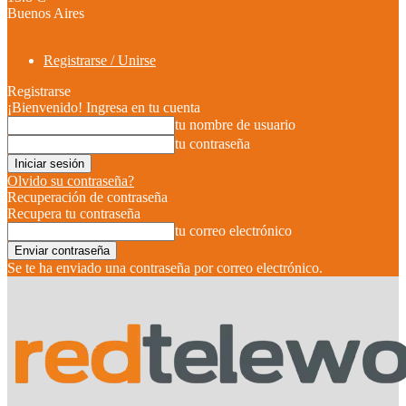
Buenos Aires
Registrarse / Unirse
Registrarse
¡Bienvenido! Ingresa en tu cuenta
tu nombre de usuario
tu contraseña
Olvido su contraseña?
Recuperación de contraseña
Recupera tu contraseña
tu correo electrónico
Se te ha enviado una contraseña por correo electrónico.