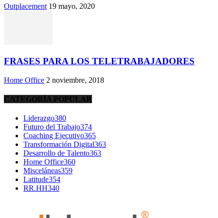
Outplacement
19 mayo, 2020
FRASES PARA LOS TELETRABAJADORES
Home Office
2 noviembre, 2018
CATEGORÍA POPULAR
Liderazgo
380
Futuro del Trabajo
374
Coaching Ejecutivo
365
Transformación Digital
363
Desarrollo de Talento
363
Home Office
360
Misceláneas
359
Latitude
354
RR.HH
340