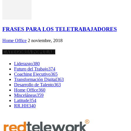
FRASES PARA LOS TELETRABAJADORES
Home Office
2 noviembre, 2018
CATEGORÍA POPULAR
Liderazgo
380
Futuro del Trabajo
374
Coaching Ejecutivo
365
Transformación Digital
363
Desarrollo de Talento
363
Home Office
360
Misceláneas
359
Latitude
354
RR.HH
340