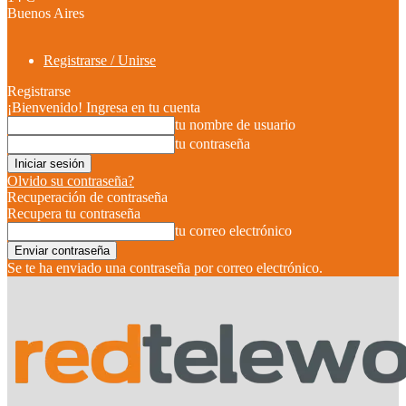
Buenos Aires
Registrarse / Unirse
Registrarse
¡Bienvenido! Ingresa en tu cuenta
tu nombre de usuario
tu contraseña
Olvido su contraseña?
Recuperación de contraseña
Recupera tu contraseña
tu correo electrónico
Se te ha enviado una contraseña por correo electrónico.