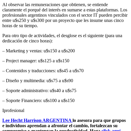
Al observar las remuneraciones que obtienen, se entiende
claramente el porqué del interés en sumarse a estas plataformas. Los
profesionales argentinos vinculados con el sector IT pueden percibir
entre u$s250 y u$s300 por un proyecto que les insume unas cinco
horas de su tiempo.
Para otro tipo de actividades, el desglose es el siguiente (para una
dedicación de cinco horas):
– Marketing y ventas: u$s150 a u$s200
– Project manager: u$s125 a u$s150
– Contenidos y traducciones: u$s45 a u$s70
– Diseño y multimedia: u$s75 a u$s90
– Soporte administrativo: u$s40 a u$s75
– Soporte Financiero: u$s100 a u$s150
Iprofesional
Lee Hecht Harrison ARGENTINA
lo asesora para que grupos
e individuos aprendan a afrontar el cambio, fortalezcan su
compromiso y mantengan la productividad. Haga
click aquí