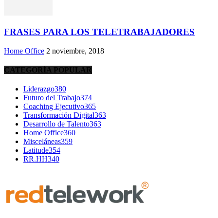
FRASES PARA LOS TELETRABAJADORES
Home Office
2 noviembre, 2018
CATEGORÍA POPULAR
Liderazgo
380
Futuro del Trabajo
374
Coaching Ejecutivo
365
Transformación Digital
363
Desarrollo de Talento
363
Home Office
360
Misceláneas
359
Latitude
354
RR.HH
340