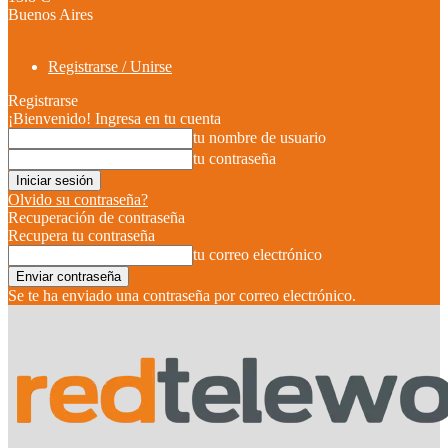
Buenos Aires
Registrarse / Unirse
Registrarse
¡Bienvenido! Ingresa en tu cuenta
tu nombre de usuario
tu contraseña
Olvido su contraseña?
Recuperación de contraseña
Recupera tu contraseña
tu correo electrónico
Se te ha enviado una contraseña por correo electrónico.