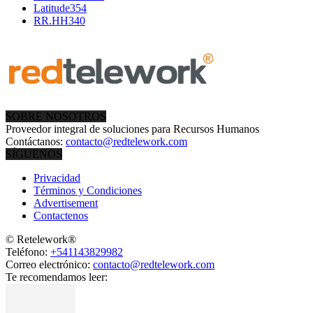
Latitude
354
RR.HH
340
SOBRE NOSOTROS
Proveedor integral de soluciones para Recursos Humanos
Contáctanos:
contacto@redtelework.com
SÍGUENOS
Privacidad
Términos y Condiciones
Advertisement
Contactenos
© Retelework®
Teléfono:
+541143829982
Correo electrónico:
contacto@redtelework.com
Te recomendamos leer: