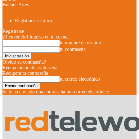
Buenos Aires
Registrarse / Unirse
Registrarse
¡Bienvenido! Ingresa en tu cuenta
tu nombre de usuario
tu contraseña
Olvido su contraseña?
Recuperación de contraseña
Recupera tu contraseña
tu correo electrónico
Se te ha enviado una contraseña por correo electrónico.