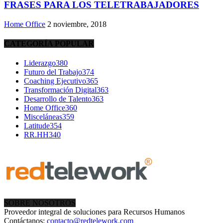
FRASES PARA LOS TELETRABAJADORES
Home Office
2 noviembre, 2018
CATEGORÍA POPULAR
Liderazgo
380
Futuro del Trabajo
374
Coaching Ejecutivo
365
Transformación Digital
363
Desarrollo de Talento
363
Home Office
360
Misceláneas
359
Latitude
354
RR.HH
340
SOBRE NOSOTROS
Proveedor integral de soluciones para Recursos Humanos
Contáctanos:
contacto@redtelework.com