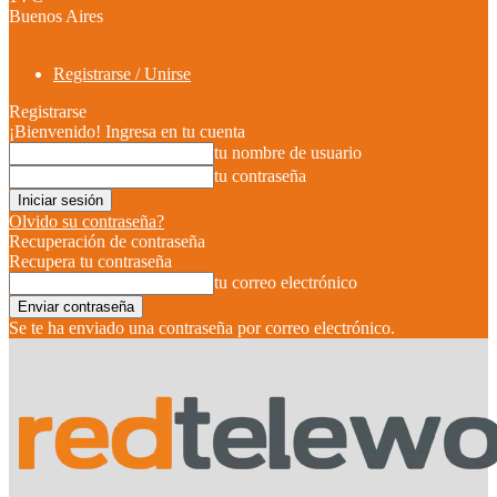
Buenos Aires
Registrarse / Unirse
Registrarse
¡Bienvenido! Ingresa en tu cuenta
tu nombre de usuario
tu contraseña
Olvido su contraseña?
Recuperación de contraseña
Recupera tu contraseña
tu correo electrónico
Se te ha enviado una contraseña por correo electrónico.