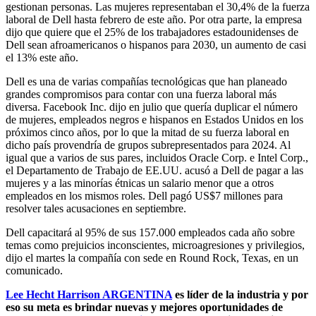
gestionan personas. Las mujeres representaban el 30,4% de la fuerza
laboral de Dell hasta febrero de este año. Por otra parte, la empresa
dijo que quiere que el 25% de los trabajadores estadounidenses de
Dell sean afroamericanos o hispanos para 2030, un aumento de casi
el 13% este año.
Dell es una de varias compañías tecnológicas que han planeado
grandes compromisos para contar con una fuerza laboral más
diversa. Facebook Inc. dijo en julio que quería duplicar el número
de mujeres, empleados negros e hispanos en Estados Unidos en los
próximos cinco años, por lo que la mitad de su fuerza laboral en
dicho país provendría de grupos subrepresentados para 2024. Al
igual que a varios de sus pares, incluidos Oracle Corp. e Intel Corp.,
el Departamento de Trabajo de EE.UU. acusó a Dell de pagar a las
mujeres y a las minorías étnicas un salario menor que a otros
empleados en los mismos roles. Dell pagó US$7 millones para
resolver tales acusaciones en septiembre.
Dell capacitará al 95% de sus 157.000 empleados cada año sobre
temas como prejuicios inconscientes, microagresiones y privilegios,
dijo el martes la compañía con sede en Round Rock, Texas, en un
comunicado.
Lee Hecht Harrison ARGENTINA
es líder de la industria y por
eso su meta es brindar nuevas y mejores oportunidades de