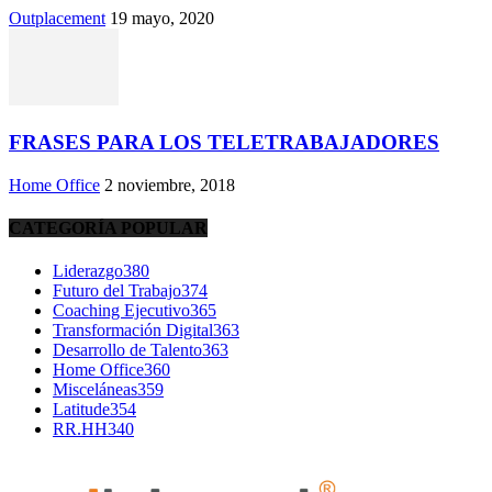
Outplacement
19 mayo, 2020
FRASES PARA LOS TELETRABAJADORES
Home Office
2 noviembre, 2018
CATEGORÍA POPULAR
Liderazgo
380
Futuro del Trabajo
374
Coaching Ejecutivo
365
Transformación Digital
363
Desarrollo de Talento
363
Home Office
360
Misceláneas
359
Latitude
354
RR.HH
340