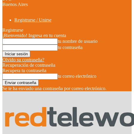
Buenos Aires
Registrarse / Unirse
Registrarse
¡Bienvenido! Ingresa en tu cuenta
tu nombre de usuario
tu contraseña
Olvido su contraseña?
Recuperación de contraseña
Recupera tu contraseña
tu correo electrónico
Se te ha enviado una contraseña por correo electrónico.