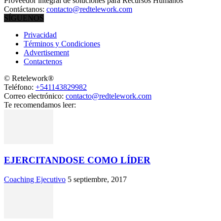
Proveedor integral de soluciones para Recursos Humanos
Contáctanos:
contacto@redtelework.com
SÍGUENOS
Privacidad
Términos y Condiciones
Advertisement
Contactenos
© Retelework®
Teléfono:
+541143829982
Correo electrónico:
contacto@redtelework.com
Te recomendamos leer:
EJERCITANDOSE COMO LÍDER
Coaching Ejecutivo
5 septiembre, 2017