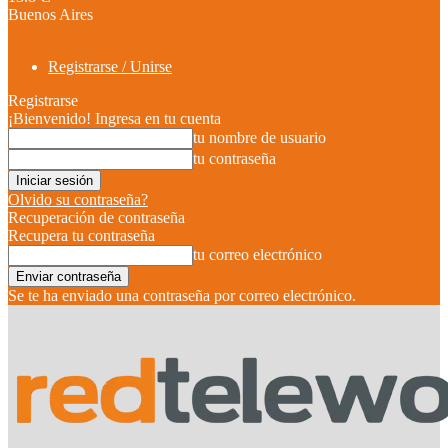
Buenos Aires
Registrarse / Unirse
Registrarse
¡Bienvenido! Ingresa en tu cuenta
tu nombre de usuario
tu contraseña
Olvido su contraseña?
Recuperación de contraseña
Recupera tu contraseña
tu correo electrónico
Se te ha enviado una contraseña por correo electrónico.