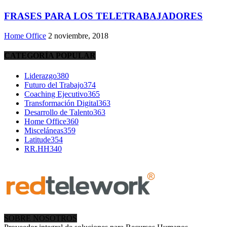
FRASES PARA LOS TELETRABAJADORES
Home Office
2 noviembre, 2018
CATEGORÍA POPULAR
Liderazgo
380
Futuro del Trabajo
374
Coaching Ejecutivo
365
Transformación Digital
363
Desarrollo de Talento
363
Home Office
360
Misceláneas
359
Latitude
354
RR.HH
340
SOBRE NOSOTROS