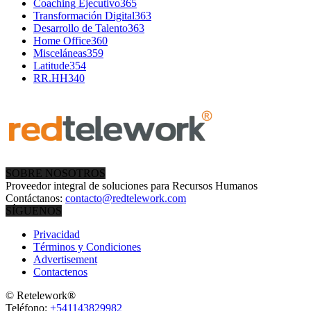
Coaching Ejecutivo
365
Transformación Digital
363
Desarrollo de Talento
363
Home Office
360
Misceláneas
359
Latitude
354
RR.HH
340
SOBRE NOSOTROS
Proveedor integral de soluciones para Recursos Humanos
Contáctanos:
contacto@redtelework.com
SÍGUENOS
Privacidad
Términos y Condiciones
Advertisement
Contactenos
© Retelework®
Teléfono:
+541143829982