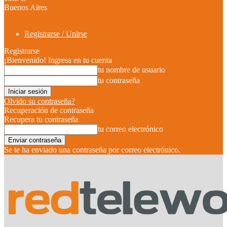
Buenos Aires
Registrarse / Unirse
Registrarse
¡Bienvenido! Ingresa en tu cuenta
tu nombre de usuario
tu contraseña
Olvido su contraseña?
Recuperación de contraseña
Recupera tu contraseña
tu correo electrónico
Se te ha enviado una contraseña por correo electrónico.