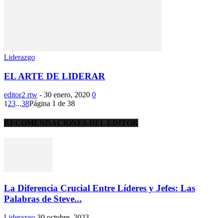
Liderazgo
EL ARTE DE LIDERAR
editor2 rtw
-
30 enero, 2020
0
1
2
3
...
38
Página 1 de 38
RECOMENDACIONES DEL EDITOR
La Diferencia Crucial Entre Líderes y Jefes: Las
Palabras de Steve...
Liderazgo
30 octubre, 2023