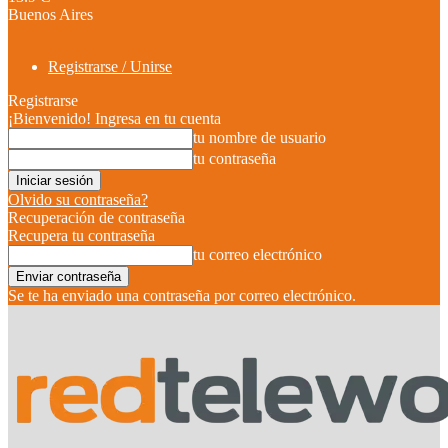
Buenos Aires
Registrarse / Unirse
Registrarse
¡Bienvenido! Ingresa en tu cuenta
tu nombre de usuario
tu contraseña
Olvido su contraseña?
Recuperación de contraseña
Recupera tu contraseña
tu correo electrónico
Se te ha enviado una contraseña por correo electrónico.