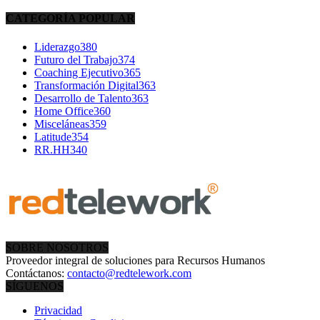
CATEGORÍA POPULAR
Liderazgo
380
Futuro del Trabajo
374
Coaching Ejecutivo
365
Transformación Digital
363
Desarrollo de Talento
363
Home Office
360
Misceláneas
359
Latitude
354
RR.HH
340
SOBRE NOSOTROS
Proveedor integral de soluciones para Recursos Humanos
Contáctanos:
contacto@redtelework.com
SÍGUENOS
Privacidad