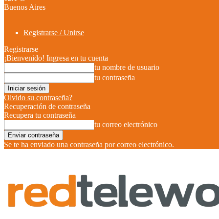
Buenos Aires
Registrarse / Unirse
Registrarse
¡Bienvenido! Ingresa en tu cuenta
tu nombre de usuario
tu contraseña
Olvido su contraseña?
Recuperación de contraseña
Recupera tu contraseña
tu correo electrónico
Se te ha enviado una contraseña por correo electrónico.